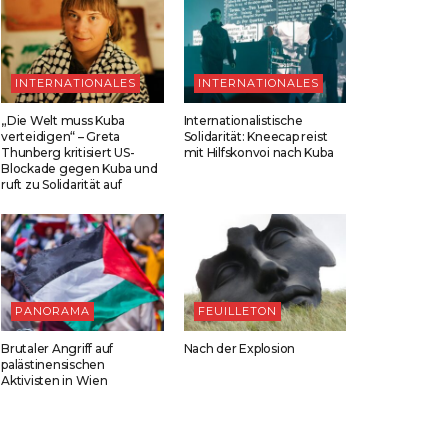
INTERNATIONALES
INTERNATIONALES
„Die Welt muss Kuba
Internationalistische
verteidigen“ – Greta
Solidarität: Kneecap reist
Thunberg kritisiert US-
mit Hilfskonvoi nach Kuba
Blockade gegen Kuba und
ruft zu Solidarität auf
PANORAMA
FEUILLETON
Brutaler Angriff auf
Nach der Explosion
palästinensischen
Aktivisten in Wien