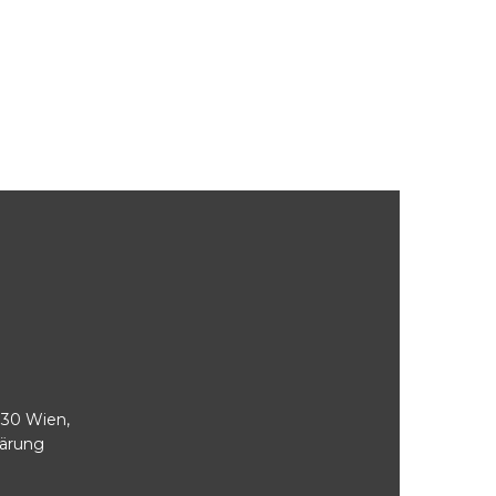
030 Wien,
lärung