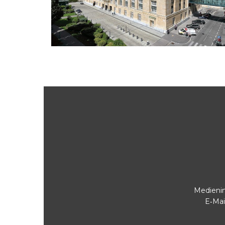
Medienin
E‑Mai