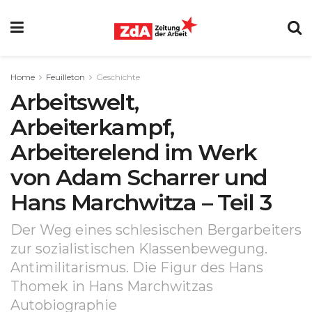
Home
Feuilleton
Geschichte
Arbeitswelt,
Arbeiterkampf,
Arbeiterelend im Werk
von Adam Scharrer und
Hans Marchwitza – Teil 3
Der Weg eines schlesischen Bergarbeiters
zur sozialistischen Klassenbewegung.
Antimilitarismus. Die Figur des Hans
Thomek in Hans Marchwitzas
Autobiographie