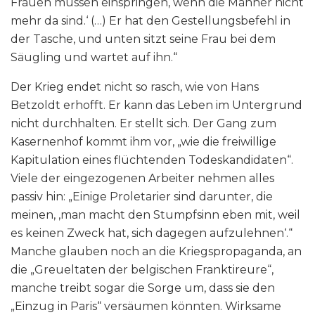
Frauen müssen einspringen, wenn die Männer nicht
mehr da sind.‘ (…) Er hat den Gestellungsbefehl in
der Tasche, und unten sitzt seine Frau bei dem
Säugling und wartet auf ihn.“
Der Krieg endet nicht so rasch, wie von Hans
Betzoldt erhofft. Er kann das Leben im Untergrund
nicht durchhalten. Er stellt sich. Der Gang zum
Kasernenhof kommt ihm vor, „wie die freiwillige
Kapitulation eines flüchtenden Todeskandidaten“.
Viele der eingezogenen Arbeiter nehmen alles
passiv hin: „Einige Proletarier sind darunter, die
meinen, ‚man macht den Stumpfsinn eben mit, weil
es keinen Zweck hat, sich dagegen aufzulehnen‘.“
Manche glauben noch an die Kriegspropaganda, an
die „Greueltaten der belgischen Franktireure“,
manche treibt sogar die Sorge um, dass sie den
„Einzug in Paris“ versäumen könnten. Wirksame