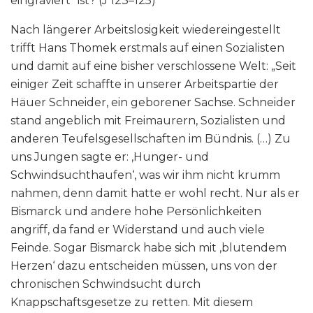
eingraviert“ ist? (J 123–125)
Nach längerer Arbeitslosigkeit wiedereingestellt
trifft Hans Thomek erstmals auf einen Sozialisten
und damit auf eine bisher verschlossene Welt: „Seit
einiger Zeit schaffte in unserer Arbeitspartie der
Häuer Schneider, ein geborener Sachse. Schneider
stand angeblich mit Freimaurern, Sozialisten und
anderen Teufelsgesellschaften im Bündnis. (…) Zu
uns Jungen sagte er: ‚Hunger- und
Schwindsuchthaufen‘, was wir ihm nicht krumm
nahmen, denn damit hatte er wohl recht. Nur als er
Bismarck und andere hohe Persönlichkeiten
angriff, da fand er Widerstand und auch viele
Feinde. Sogar Bismarck habe sich mit ‚blutendem
Herzen‘ dazu entscheiden müssen, uns von der
chronischen Schwindsucht durch
Knappschaftsgesetze zu retten. Mit diesem