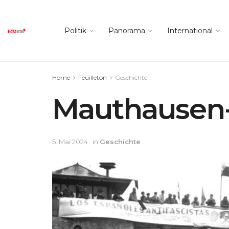
Politik
Panorama
International
Home
Feuilleton
Geschichte
Mauthausen
5. Mai 2024
in
Geschichte