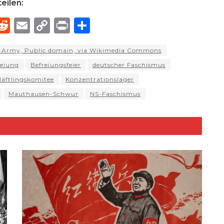
eilen:
R
E
C
P
S
h
e
m
o
ri
h
S Army, Public domain, via Wikimedia Commons
e
d
ai
p
n
ar
reiung
Befreiungsfeier
deutscher Faschismus
di
l
y
t
e
Häftlingskomitee
Konzentrationslager
d
t
Li
Mauthausen-Schwur
NS-Faschismus
n
k