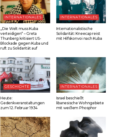
INTERNATIONALES
INTERNATIONALES
„Die Welt muss Kuba
Internationalistische
verteidigen“ – Greta
Solidarität: Kneecap reist
Thunberg kritisiert US-
mit Hilfskonvoi nach Kuba
Blockade gegen Kuba und
ruft zu Solidarität auf
GESCHICHTE
INTERNATIONALES
Heute:
Israel beschießt
Gedenkveranstaltungen
libanesische Wohngebiete
zum 12. Februar 1934
mit weißem Phosphor