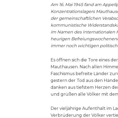
Am 16. Mai 1945 fand am Appellp
Konzentrationslagers Mauthausen 
der gemeinschaftlichen Verabs
kommunistische Widerstandskäm
im Namen des Internationalen
heurigen Befreiungswochenende
immer noch wichtigen politisch
Es öffnen sich die Tore eines d
Mauthausen. Nach allen Himmel
Faschismus befreite Länder zur
gestern der Tod aus den Händen
danken aus tiefstem Herzen den 
und grüßen alle Völker mit dem
Der vieljährige Aufenthalt im La
Verbrüderung der Völker vertief