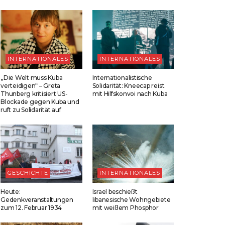
INTERNATIONALES
INTERNATIONALES
„Die Welt muss Kuba
Internationalistische
verteidigen“ – Greta
Solidarität: Kneecap reist
Thunberg kritisiert US-
mit Hilfskonvoi nach Kuba
Blockade gegen Kuba und
ruft zu Solidarität auf
GESCHICHTE
INTERNATIONALES
Heute:
Israel beschießt
Gedenkveranstaltungen
libanesische Wohngebiete
zum 12. Februar 1934
mit weißem Phosphor