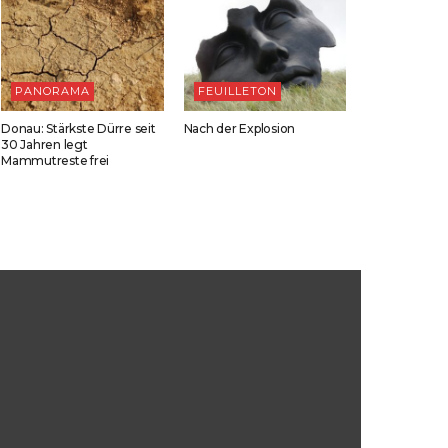
PANORAMA
FEUILLETON
Donau: Stärkste Dürre seit
Nach der Explosion
30 Jahren legt
Mammutreste frei