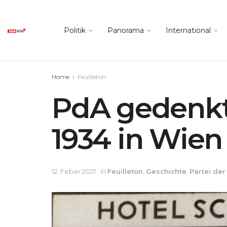
Politik
Panorama
International
Home
Feuilleton
PdA gedenkt
1934 in Wien
12. Feber 2021
in
Feuilleton
,
Geschichte
,
Partei der