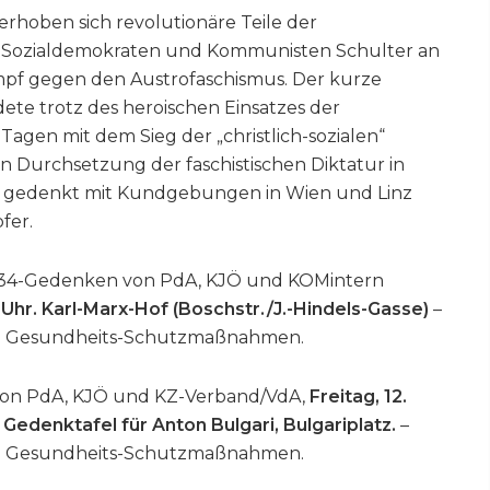
erhoben sich revolutionäre Teile der
se, Sozialdemokraten und Kommunisten Schulter an
pf gegen den Austrofaschismus. Der kurze
ete trotz des heroischen Einsatzes der
gen mit dem Sieg der „christlich-sozialen“
n Durchsetzung der faschistischen Diktatur in
eit gedenkt mit Kundgebungen in Wien und Linz
fer.
934-Gedenken von PdA, KJÖ und KOMintern
0 Uhr. Karl-Marx-Hof (Boschstr./J.-Hindels-Gasse)
–
en Gesundheits-Schutzmaßnahmen.
on PdA, KJÖ und KZ-Verband/VdA,
Freitag, 12.
 Gedenktafel für Anton Bulgari, Bulgariplatz.
–
en Gesundheits-Schutzmaßnahmen.