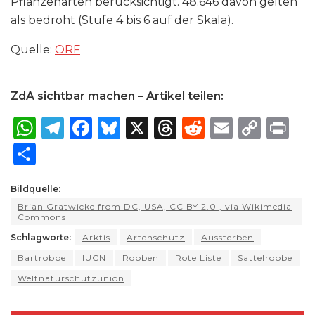
Pflanzenarten berücksichtigt. 48.646 davon gelten
als bedroht (Stufe 4 bis 6 auf der Skala).
Quelle:
ORF
ZdA sichtbar machen – Artikel teilen:
W
T
F
B
X
T
R
E
C
P
h
el
a
lu
h
e
m
o
ri
S
a
e
c
e
re
d
ai
p
n
h
ts
g
e
s
a
di
l
y
t
Bildquelle:
ar
Brian Gratwicke from DC, USA, CC BY 2.0
, via Wikimedia
A
ra
b
k
d
t
Li
e
Commons
p
m
o
y
s
n
Schlagworte:
Arktis
Artenschutz
Aussterben
p
o
k
Bartrobbe
IUCN
Robben
Rote Liste
Sattelrobbe
k
Weltnaturschutzunion