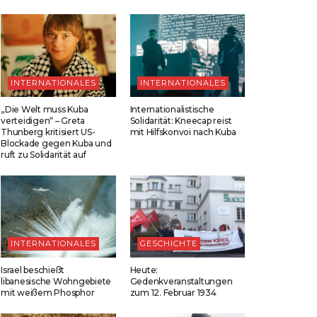
INTERNATIONALES
INTERNATIONALES
„Die Welt muss Kuba
Internationalistische
verteidigen“ – Greta
Solidarität: Kneecap reist
Thunberg kritisiert US-
mit Hilfskonvoi nach Kuba
Blockade gegen Kuba und
ruft zu Solidarität auf
INTERNATIONALES
GESCHICHTE
Israel beschießt
Heute:
libanesische Wohngebiete
Gedenkveranstaltungen
mit weißem Phosphor
zum 12. Februar 1934