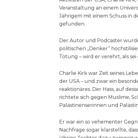
Veranstaltung an einem Univers
Jährigem mit einem Schuss in den
gefunden.
Der Autor und Podcaster wurde
politischen „Denker“ hochstilisi
Tötung – wird er verehrt, als se
Charlie Kirk war Zeit seines Leb
der USA – und zwar ein besonder
reaktionäres. Der Hass, auf des
richtete sich gegen Muslime, S
Palästinenserinnen und Palästi
Er war ein so vehementer Gegne
Nachfrage sogar klarstellte, das
jährige Tochter dazu zwingen wü