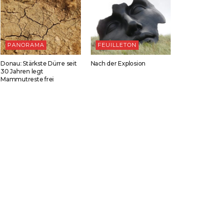
PANORAMA
FEUILLETON
Donau: Stärkste Dürre seit
Nach der Explosion
30 Jahren legt
Mammutreste frei