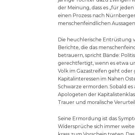
der Meinung, dass es „für jeden
einen Prozess nach Nürnberger V
menschenfeindlichen Aussagen Ch
Die heuchlerische Entrüstung 
Berichte, die das menschenfein
betrauern, spricht Bände: Polit
gerechtfertigt, wenn es etwa u
Volk im Gazastreifen geht oder
Kapitalinteressen im Nahen Ost
Schwarze ermorden. Sobald es ab
Apologeten der Kapitalistenklas
Trauer und moralische Verurtei
Seine Ermordung ist das Symptom
Widersprüche sich immer weite
krass zum Vorschein treten. Das