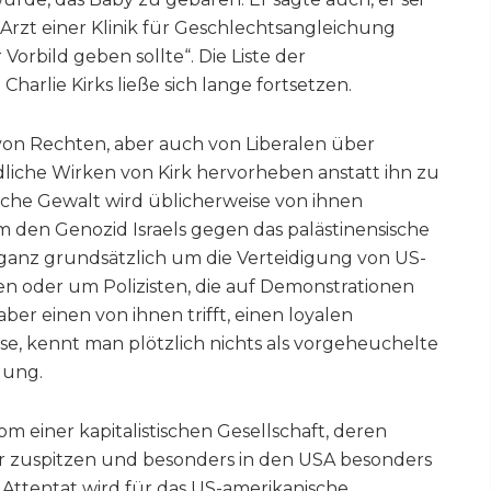
 Arzt einer Klinik für Geschlechtsangleichung
orbild geben sollte“. Die Liste der
arlie Kirks ließe sich lange fortsetzen.
von Rechten, aber auch von Liberalen über
dliche Wirken von Kirk hervorheben anstatt ihn zu
ische Gewalt wird üblicherweise von ihnen
m den Genozid Israels gegen das palästinensische
 ganz grundsätzlich um die Verteidigung von US-
en oder um Polizisten, die auf Demonstrationen
er einen von ihnen trifft, einen loyalen
se, kennt man plötzlich nichts als vorgeheuchelte
lung.
 einer kapitalistischen Gesellschaft, deren
r zuspitzen und besonders in den USA besonders
 Attentat wird für das US-amerikanische