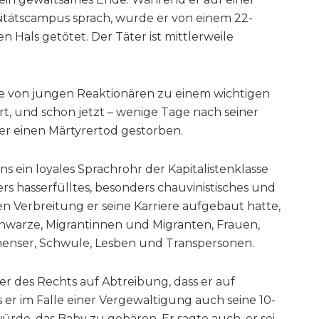
itätscampus sprach, wurde er von einem 22-
 Hals getötet. Der Täter ist mittlerweile
 von jungen Reaktionären zu einem wichtigen
ert, und schon jetzt – wenige Tage nach seiner
i er einen Märtyrertod gestorben.
ens ein loyales Sprachrohr der Kapitalistenklasse
s hasserfülltes, besonders chauvinistisches und
sen Verbreitung er seine Karriere aufgebaut hatte,
chwarze, Migrantinnen und Migranten, Frauen,
nenser, Schwule, Lesben und Transpersonen.
r des Rechts auf Abtreibung, dass er auf
s er im Falle einer Vergewaltigung auch seine 10-
rde, das Baby zu gebären. Er sagte auch, er sei