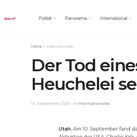
Politik
Panorama
International
Home
Internationales
Der Tod eine
Heuchelei se
13. September 2025
in
Internationales
Utah.
Am 10. September fand da
Aktivisten der USA, Charlie Kir