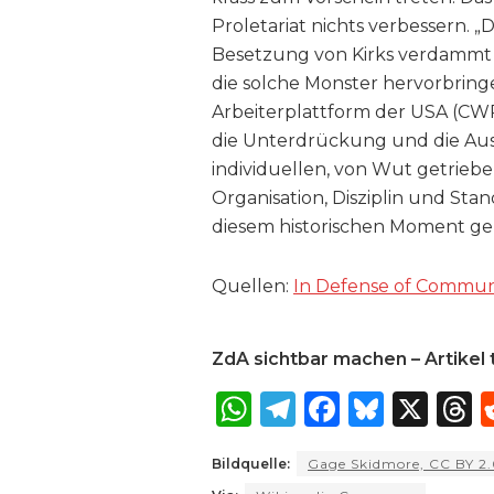
Proletariat nichts verbessern. 
Besetzung von Kirks verdammt sei
die solche Monster hervorbring
Arbeiterplattform der USA (CWP
die Unterdrückung und die Aus
individuellen, von Wut getrieb
Organisation, Disziplin und Stan
diesem historischen Moment ge
Quellen:
In Defense of Commu
ZdA sichtbar machen – Artikel t
W
T
F
B
X
T
h
el
a
lu
Bildquelle:
Gage Skidmore, CC BY 2
a
e
c
e
r