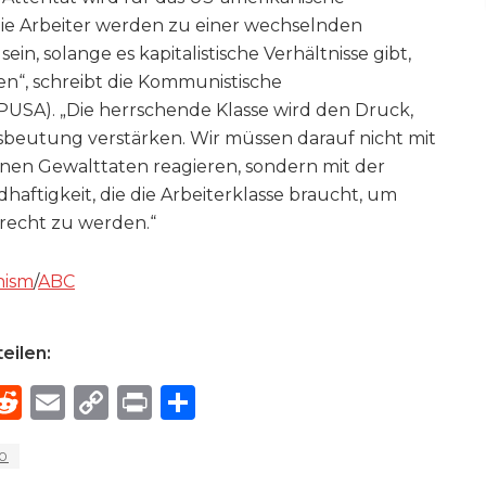
„Die Arbeiter werden zu einer wechselnden
n, solange es kapitalistische Verhältnisse gibt,
en“, schreibt die Kommunistische
USA). „Die herrschende Klasse wird den Druck,
beutung verstärken. Wir müssen darauf nicht mit
enen Gewalttaten reagieren, sondern mit der
dhaftigkeit, die die Arbeiterklasse braucht, um
recht zu werden.“
nism
/
ABC
eilen:
R
E
C
P
S
h
e
m
o
ri
h
.0
e
d
ai
p
n
ar