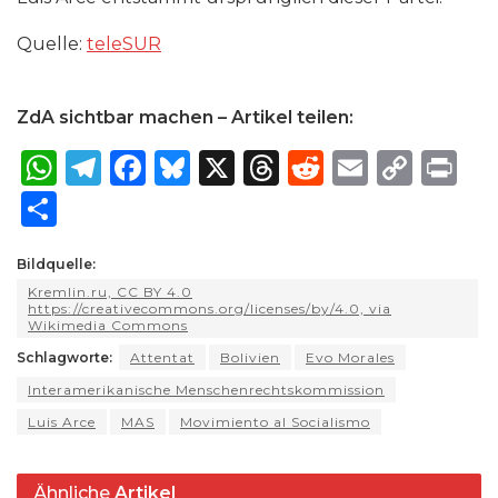
Quelle:
teleSUR
ZdA sichtbar machen – Artikel teilen:
W
T
F
B
X
T
R
E
C
P
h
el
a
lu
h
e
m
o
ri
S
a
e
c
e
re
d
ai
p
n
h
ts
g
e
s
a
di
l
y
t
Bildquelle:
ar
Kremlin.ru, CC BY 4.0
A
ra
b
k
d
t
Li
e
https://creativecommons.org/licenses/by/4.0, via
Wikimedia Commons
p
m
o
y
s
n
Schlagworte:
Attentat
Bolivien
Evo Morales
p
o
k
Interamerikanische Menschenrechtskommission
k
Luis Arce
MAS
Movimiento al Socialismo
Ähnliche
Artikel