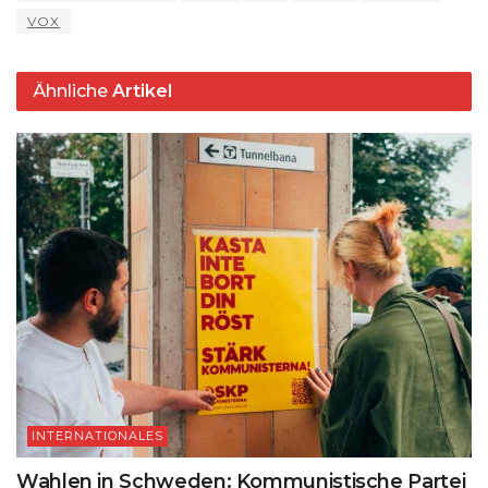
p
m
o
y
s
n
VOX
p
o
k
k
Ähnliche
Artikel
INTERNATIONALES
Wahlen in Schweden: Kommunistische Partei