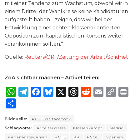
mit einer Tendenz zum Wachstum, obwohl wir in
einem Drittel der Wahlkreise keine Kandidaturen
aufgestellt haben – zeigen, dass wir bei der
Entwicklung einer echten klassenorientierten
Opposition zum kapitalistischen Konsens weiter
vorankommen sollten.“
Quelle:
Reuters
/
ORF
/
Zeitung der Arbeit
/
Solidnet
ZdA sichtbar machen – Artikel teilen:
W
T
F
B
X
T
R
E
C
P
h
el
a
lu
h
e
m
o
ri
S
a
e
c
e
re
d
ai
p
n
h
ts
g
e
s
a
di
l
y
t
Bildquelle:
PCTE via facebook
ar
Schlagworte:
A
ra
Arbeiterklasse
b
k
Klassenkampf
d
t
Madrid
Li
e
Parlamentswahlen
PCTE
PP
PSOE
Spanien