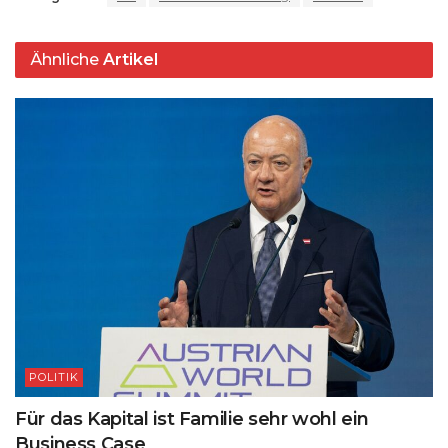
p
o
k
k
Ähnliche
Artikel
POLITIK
Für das Kapital ist Familie sehr wohl ein
Business Case