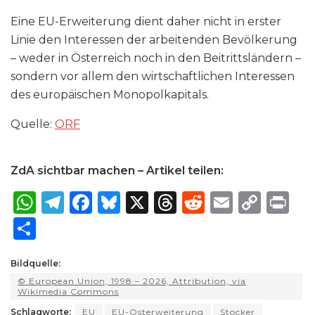
Eine EU-Erweiterung dient daher nicht in erster
Linie den Interessen der arbeitenden Bevölkerung
– weder in Österreich noch in den Beitrittsländern –
sondern vor allem den wirtschaftlichen Interessen
des europäischen Monopolkapitals.
Quelle:
ORF
ZdA sichtbar machen – Artikel teilen:
W
T
F
B
X
T
R
E
C
P
h
el
a
lu
h
e
m
o
ri
S
a
e
c
e
re
d
ai
p
n
h
ts
g
e
s
a
di
l
y
t
Bildquelle:
ar
© European Union, 1998 – 2026, Attribution, via
A
ra
b
k
d
t
Li
e
Wikimedia Commons
p
m
o
y
s
n
Schlagworte:
EU
EU-Osterweiterung
Stocker