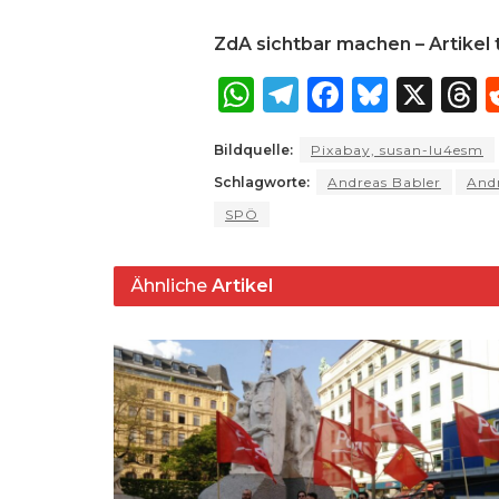
ZdA sichtbar machen – Artikel t
W
T
F
B
X
T
h
el
a
lu
Bildquelle:
Pixabay, susan-lu4esm
a
e
c
e
r
Schlagworte:
Andreas Babler
Andr
ts
g
e
s
a
SPÖ
A
ra
b
k
p
m
o
y
s
Ähnliche
Artikel
p
o
k