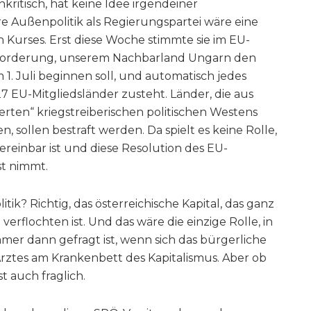
nkritisch, hat keine Idee irgendeiner
re Außenpolitik als Regierungspartei wäre eine
Kurses. Erst diese Woche stimmte sie im EU-
 Forderung, unserem Nachbarland Ungarn den
 1. Juli beginnen soll, und automatisch jedes
7 EU-Mitgliedsländer zusteht. Länder, die aus
rten“ kriegstreiberischen politischen Westens
 sollen bestraft werden. Da spielt es keine Rolle,
reinbar ist und diese Resolution des EU-
st nimmt.
tik? Richtig, das österreichische Kapital, das ganz
rflochten ist. Und das wäre die einzige Rolle, in
immer dann gefragt ist, wenn sich das bürgerliche
 Arztes am Krankenbett des Kapitalismus. Aber ob
st auch fraglich.