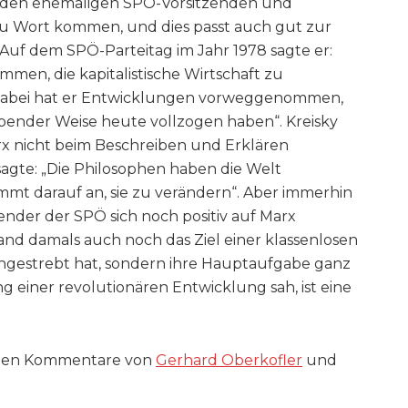
h den ehemaligen SPÖ-Vorsitzenden und
u Wort kommen, und dies passt auch gut zur
Auf dem SPÖ-Parteitag im Jahr 1978 sagte er:
men, die kapitalistische Wirtschaft zu
 Dabei hat er Entwicklungen vorweggenommen,
bender Weise heute vollzogen haben“. Kreisky
arx nicht beim Beschreiben und Erklären
sagte: „Die Philosophen haben die Welt
ommt darauf an, sie zu verändern“. Aber immerhin
ender der SPÖ sich noch positiv auf Marx
nd damals auch noch das Ziel einer klassenlosen
e angestrebt hat, sondern ihre Hauptaufgabe ganz
g einer revolutionären Entwicklung sah, ist eine
nden Kommentare von
Gerhard Oberkofler
und