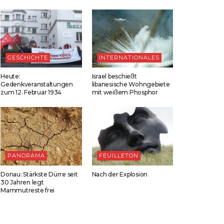
GESCHICHTE
INTERNATIONALES
Heute:
Israel beschießt
Gedenkveranstaltungen
libanesische Wohngebiete
zum 12. Februar 1934
mit weißem Phosphor
PANORAMA
FEUILLETON
Donau: Stärkste Dürre seit
Nach der Explosion
30 Jahren legt
Mammutreste frei