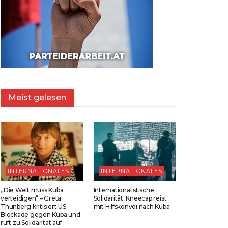
Meist gelesen
INTERNATIONALES
INTERNATIONALES
„Die Welt muss Kuba
Internationalistische
verteidigen“ – Greta
Solidarität: Kneecap reist
Thunberg kritisiert US-
mit Hilfskonvoi nach Kuba
Blockade gegen Kuba und
ruft zu Solidarität auf