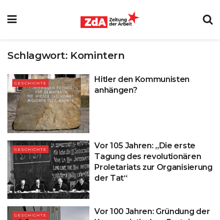
Schlagwort:
Komintern
Hitler den Kommunisten
GESCHICHTE
anhängen?
Vor 105 Jahren: „Die erste
GESCHICHTE
Tagung des revolutionären
Proletariats zur Organisierung
der Tat“
Vor 100 Jahren: Gründung der
GESCHICHTE