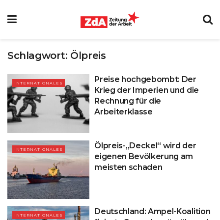
Schlagwort:
Ölpreis
Preise hochgebombt: Der
INTERNATIONALES
Krieg der Imperien und die
Rechnung für die
Arbeiterklasse
Ölpreis-„Deckel“ wird der
INTERNATIONALES
eigenen Bevölkerung am
meisten schaden
Deutschland: Ampel-Koalition
INTERNATIONALES