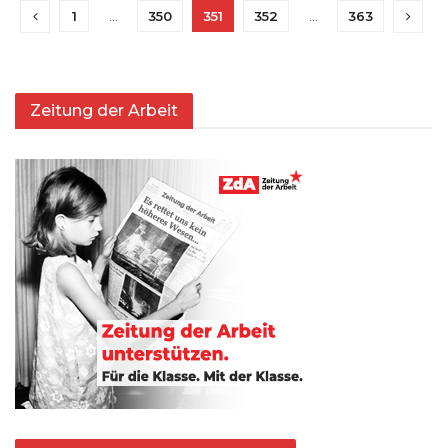
1
…
350
351
352
…
363
Zeitung der Arbeit