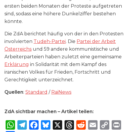
ersten beiden Monaten der Proteste aufgetreten
sind, sodass eine höhere Dunkelziffer bestehen
könnte.
Die ZdA berichtet häufig von der in den Protesten
involvierten
Tudeh-Partei
. Die
Partei der Arbeit
Österreichs
und 59 andere kommunistische und
Arbeiterparteien haben zuletzt eine gemeinsame
Erklärung
in Solidarität mit dem Kampf des
iranischen Volkes für Frieden, Fortschritt und
Gerechtigkeit unterzeichnet.
Quellen
:
Standard
/
RaiNews
ZdA sichtbar machen – Artikel teilen:
W
T
F
B
X
T
R
E
C
P