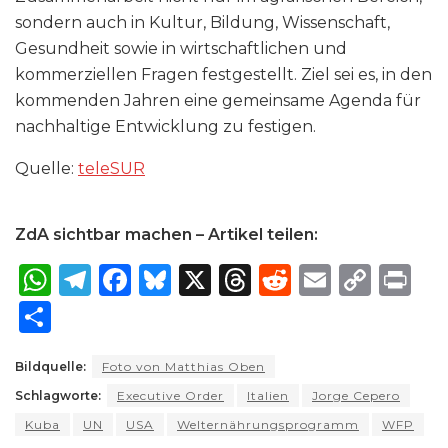
sondern auch in Kultur, Bildung, Wissenschaft,
Gesundheit sowie in wirtschaftlichen und
kommerziellen Fragen festgestellt. Ziel sei es, in den
kommenden Jahren eine gemeinsame Agenda für
nachhaltige Entwicklung zu festigen.
Quelle:
teleSUR
ZdA sichtbar machen – Artikel teilen:
W
T
F
B
X
T
R
E
C
P
h
el
a
lu
h
e
m
o
ri
S
a
e
c
e
re
d
ai
p
n
h
ts
g
e
s
a
di
l
y
t
Bildquelle:
Foto von Matthias Oben
ar
Schlagworte:
A
ra
Executive Order
b
k
Italien
d
t
Jorge Cepero
Li
e
Kuba
UN
USA
Welternährungsprogramm
WFP
p
m
o
y
s
n