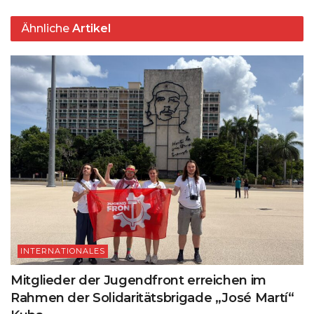
p
o
k
Ähnliche
Artikel
k
INTERNATIONALES
Mitglieder der Jugendfront erreichen im
Rahmen der Solidaritätsbrigade „José Martí“