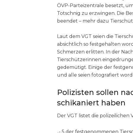
ÖVP-Parteizentrale besetzt, um
Totschnig zu erzwingen. Die B
beendet – mehr dazu Tierschüt
Laut dem VGT seien die Tiersc
absichtlich so festgehalten wo
Schmerzen erlitten. In der Nacht
Tierschützerinnen eingedrunge
gedemütigt. Einige der festge
und alle seien fotografiert wor
Polizisten sollen n
schikaniert haben
Der VGT listet die polizeilich
„- 5 der festgenommenen Tiersc