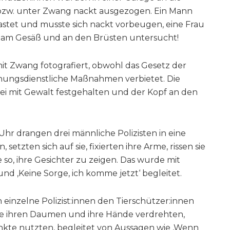
bzw. unter Zwang nackt ausgezogen. Ein Mann
stet und musste sich nackt vorbeugen, eine Frau
, am Gesäß und an den Brüsten untersucht!
t Zwang fotografiert, obwohl das Gesetz der
ennungsdienstliche Maßnahmen verbietet. Die
ei mit Gewalt festgehalten und der Kopf an den
Uhr drangen drei männliche Polizisten in eine
 setzten sich auf sie, fixierten ihre Arme, rissen sie
so, ihre Gesichter zu zeigen. Das wurde mit
und ‚Keine Sorge, ich komme jetzt‘ begleitet.
einzelne Polizist:innen den Tierschützer:innen
sie ihren Daumen und ihre Hände verdrehten,
te nutzten, begleitet von Aussagen wie ‚Wenn