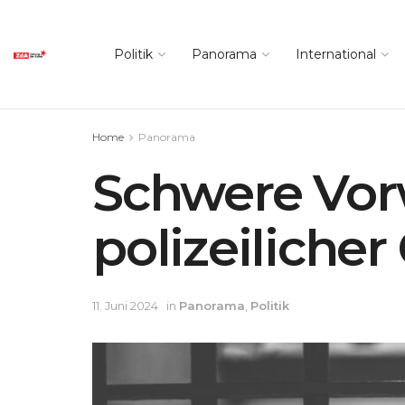
Politik
Panorama
International
Home
Panorama
Schwere Vorw
polizeiliche
11. Juni 2024
in
Panorama
,
Politik