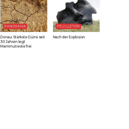
PANORAMA
FEUILLETON
Donau: Stärkste Dürre seit
Nach der Explosion
30 Jahren legt
Mammutreste frei