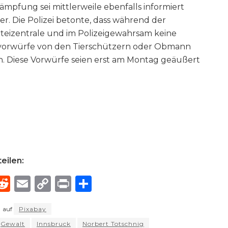
pfung sei mittlerweile ebenfalls informiert
r. Die Polizei betonte, dass während der
eizentrale und im Polizeigewahrsam keine
vorwürfe von den Tierschützern oder Obmann
. Diese Vorwürfe seien erst am Montag geäußert
eilen:
R
E
C
P
S
h
e
m
o
ri
h
auf
Pixabay
e
d
ai
p
n
ar
Gewalt
Innsbruck
Norbert Totschnig