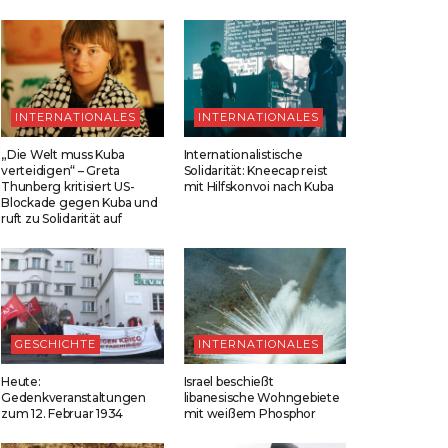
INTERNATIONALES
INTERNATIONALES
„Die Welt muss Kuba
Internationalistische
verteidigen“ – Greta
Solidarität: Kneecap reist
Thunberg kritisiert US-
mit Hilfskonvoi nach Kuba
Blockade gegen Kuba und
ruft zu Solidarität auf
GESCHICHTE
INTERNATIONALES
Heute:
Israel beschießt
Gedenkveranstaltungen
libanesische Wohngebiete
zum 12. Februar 1934
mit weißem Phosphor