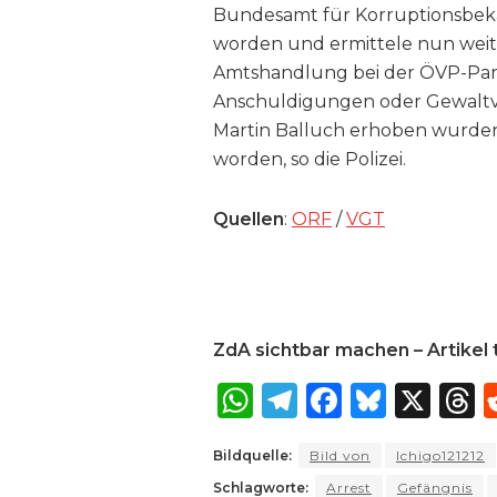
Bundesamt für Korruptionsbekäm
worden und ermittele nun weite
Amtshandlung bei der ÖVP-Part
Anschuldigungen oder Gewalt
Martin Balluch erhoben wurden
worden, so die Polizei.
Quellen
:
ORF
/
VGT
ZdA sichtbar machen – Artikel t
W
T
F
B
X
T
h
el
a
lu
Bildquelle:
Bild von
Ichigo121212
a
e
c
e
r
Schlagworte:
Arrest
Gefängnis