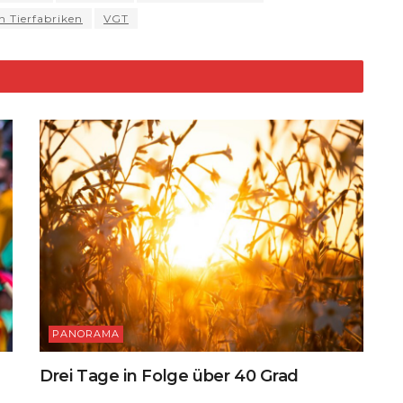
di
l
y
t
e
n Tierfabriken
VGT
d
t
Li
n
k
PANORAMA
Drei Tage in Folge über 40 Grad