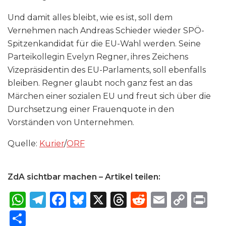
Und damit alles bleibt, wie es ist, soll dem
Vernehmen nach Andreas Schieder wieder SPÖ-
Spitzenkandidat für die EU-Wahl werden. Seine
Parteikollegin Evelyn Regner, ihres Zeichens
Vizepräsidentin des EU-Parlaments, soll ebenfalls
bleiben. Regner glaubt noch ganz fest an das
Märchen einer sozialen EU und freut sich über die
Durchsetzung einer Frauenquote in den
Vorständen von Unternehmen.
Quelle:
Kurier
/
ORF
ZdA sichtbar machen – Artikel teilen:
W
T
F
B
X
T
R
E
C
P
h
el
a
lu
h
e
m
o
ri
S