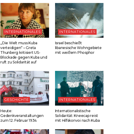
INTERNATIONALES
INTERNATIONALES
„Die Welt muss Kuba
Israel beschießt
verteidigen“ – Greta
libanesische Wohngebiete
Thunberg kritisiert US-
mit weißem Phosphor
Blockade gegen Kuba und
ruft zu Solidarität auf
GESCHICHTE
INTERNATIONALES
Heute:
Internationalistische
Gedenkveranstaltungen
Solidarität: Kneecap reist
zum 12. Februar 1934
mit Hilfskonvoi nach Kuba