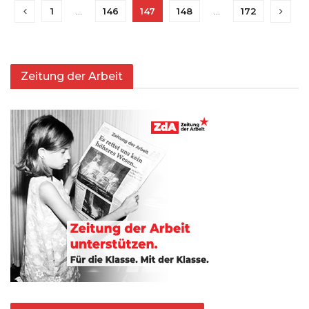
1
…
146
147
148
…
172
Zeitung der Arbeit