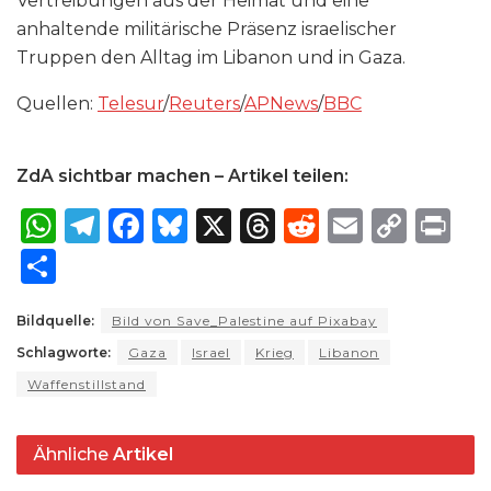
Vertreibungen aus der Heimat und eine
anhaltende militärische Präsenz israelischer
Truppen den Alltag im Libanon und in Gaza.
Quellen:
Telesur
/
Reuters
/
APNews
/
BBC
ZdA sichtbar machen – Artikel teilen:
W
T
F
B
X
T
R
E
C
P
h
el
a
lu
h
e
m
o
ri
S
a
e
c
e
re
d
ai
p
n
h
ts
g
e
s
a
di
l
y
t
Bildquelle:
Bild von Save_Palestine auf Pixabay
ar
Schlagworte:
A
ra
Gaza
b
k
Israel
Krieg
d
t
Libanon
Li
e
Waffenstillstand
p
m
o
y
s
n
p
o
k
Ähnliche
Artikel
k