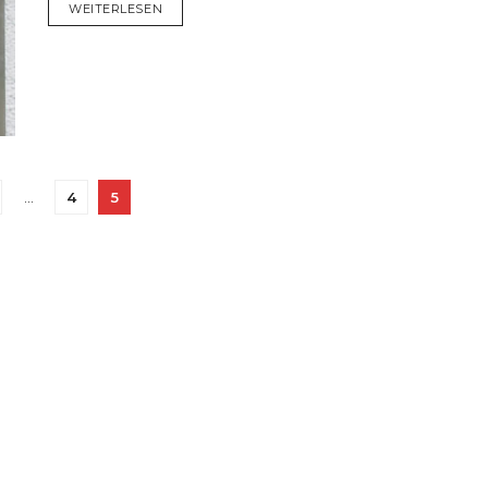
DETAILS
WEITERLESEN
…
4
5