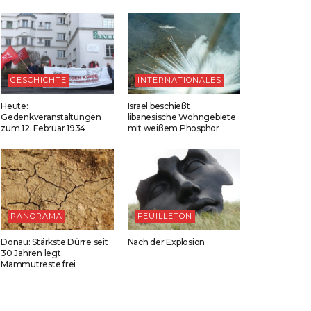
GESCHICHTE
INTERNATIONALES
Heute:
Israel beschießt
Gedenkveranstaltungen
libanesische Wohngebiete
zum 12. Februar 1934
mit weißem Phosphor
PANORAMA
FEUILLETON
Donau: Stärkste Dürre seit
Nach der Explosion
30 Jahren legt
Mammutreste frei