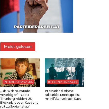
Meist gelesen
INTERNATIONALES
INTERNATIONALES
„Die Welt muss Kuba
Internationalistische
verteidigen“ – Greta
Solidarität: Kneecap reist
Thunberg kritisiert US-
mit Hilfskonvoi nach Kuba
Blockade gegen Kuba und
ruft zu Solidarität auf