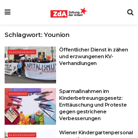
Schlagwort:
Younion
Öffentlicher Dienst in zähen
KLASSENKAMPF
und erzwungenen KV-
Verhandlungen
Sparmaßnahmen im
PANORAMA
Kinderbetreuungsgesetz:
Enttäuschung und Proteste
gegen gestrichene
Verbesserungen
Wiener Kindergartenpersonal
KLASSENKAMPF