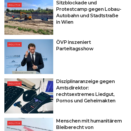
Sitzblockade und
POLITIK
Protestcamp gegen Lobau-
Autobahn und Stadtstraße
in Wien
ÖVP inszeniert
POLITIK
Parteitagsshow
Disziplinaranzeige gegen
POLITIK
Amtsdirektor:
rechtsextremes Liedgut,
Pornos und Geheimakten
Menschen mit humanitärem
POLITIK
Bleiberecht von