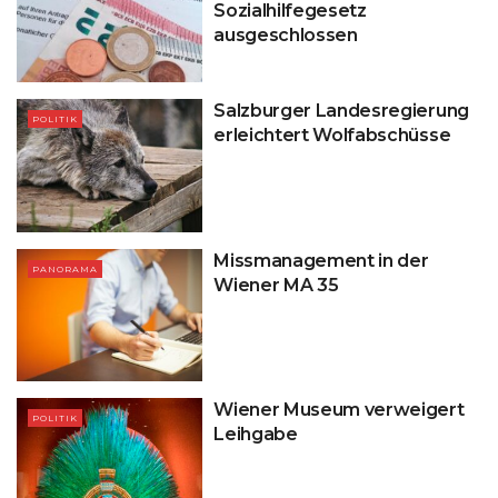
Sozialhilfegesetz
ausgeschlossen
Salzburger Landesregierung
POLITIK
erleichtert Wolfabschüsse
Missmanagement in der
PANORAMA
Wiener MA 35
Wiener Museum verweigert
POLITIK
Leihgabe