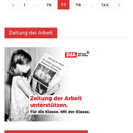
1
…
76
77
78
…
124
Zeitung der Arbeit