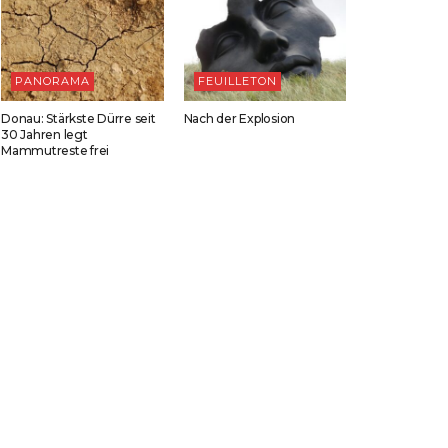
PANORAMA
FEUILLETON
Donau: Stärkste Dürre seit
Nach der Explosion
30 Jahren legt
Mammutreste frei