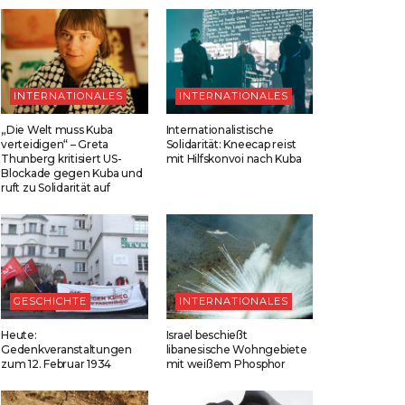
INTERNATIONALES
INTERNATIONALES
„Die Welt muss Kuba
Internationalistische
verteidigen“ – Greta
Solidarität: Kneecap reist
Thunberg kritisiert US-
mit Hilfskonvoi nach Kuba
Blockade gegen Kuba und
ruft zu Solidarität auf
GESCHICHTE
INTERNATIONALES
Heute:
Israel beschießt
Gedenkveranstaltungen
libanesische Wohngebiete
zum 12. Februar 1934
mit weißem Phosphor